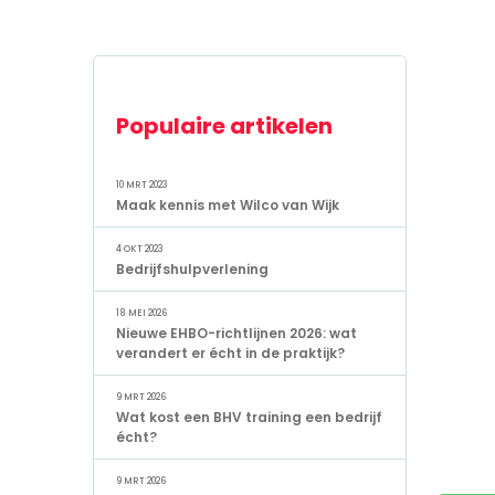
Populaire artikelen
10 MRT 2023
Maak kennis met Wilco van Wijk
4 OKT 2023
Bedrijfshulpverlening
18 MEI 2026
Nieuwe EHBO-richtlijnen 2026: wat
verandert er écht in de praktijk?
9 MRT 2026
Wat kost een BHV training een bedrijf
écht?
9 MRT 2026