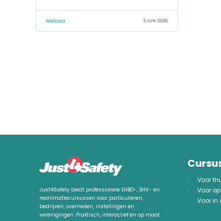
Melissa
2 JUN 2026
Cursu
Voor th
Voor op
Just4Safety biedt professionele EHBO-, BHV- en
reanimatiecursussen voor particulieren,
Voor in
bedrijven, overheden, instellingen en
verenigingen. Praktisch, interactief en op maat