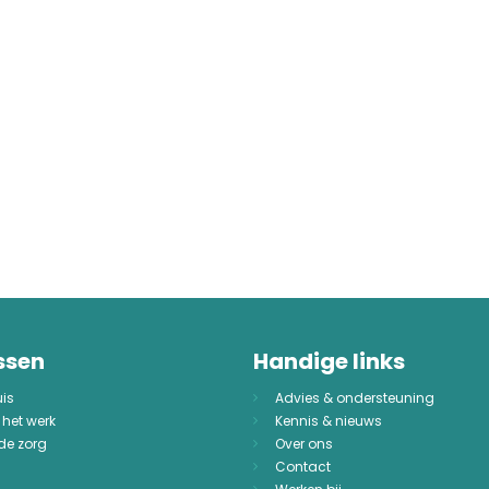
ssen
Handige links
uis
Advies & ondersteuning
 het werk
Kennis & nieuws
 de zorg
Over ons
Contact