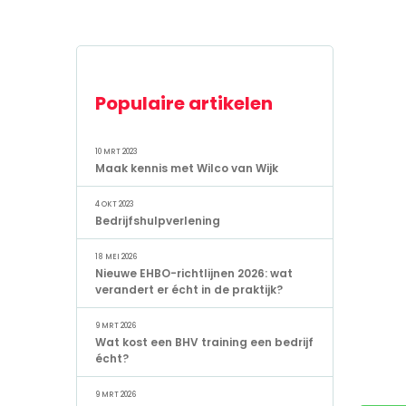
Populaire artikelen
10 MRT 2023
Maak kennis met Wilco van Wijk
4 OKT 2023
Bedrijfshulpverlening
18 MEI 2026
Nieuwe EHBO-richtlijnen 2026: wat
verandert er écht in de praktijk?
9 MRT 2026
Wat kost een BHV training een bedrijf
écht?
9 MRT 2026