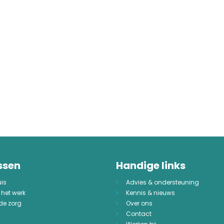
ssen
Handige links
uis
Advies & ondersteuning
 het werk
Kennis & nieuws
 de zorg
Over ons
Contact