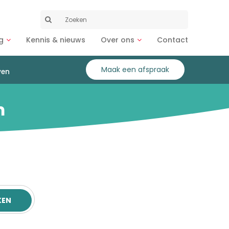
Zoeken
naar:
g
Kennis & nieuws
Over ons
Contact
Maak een afspraak
ven
m
KEN