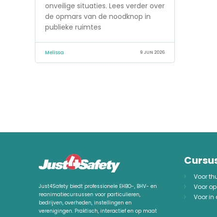
onveilige situaties. Lees verder over
de opmars van de noodknop in
publieke ruimtes
Melissa
9 JUN 2026
Cursu
Voor th
Voor op
Just4Safety biedt professionele EHBO-, BHV- en
reanimatiecursussen voor particulieren,
Voor in
bedrijven, overheden, instellingen en
verenigingen. Praktisch, interactief en op maat