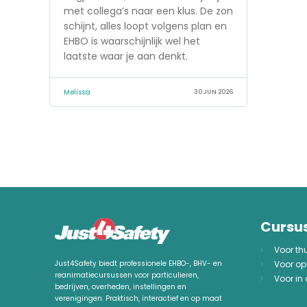
met collega’s naar een klus. De zon
schijnt, alles loopt volgens plan en
EHBO is waarschijnlijk wel het
laatste waar je aan denkt.
Melissa
30 JUN 2026
Cursu
Voor th
Voor op
Just4Safety biedt professionele EHBO-, BHV- en
reanimatiecursussen voor particulieren,
Voor in
bedrijven, overheden, instellingen en
verenigingen. Praktisch, interactief en op maat