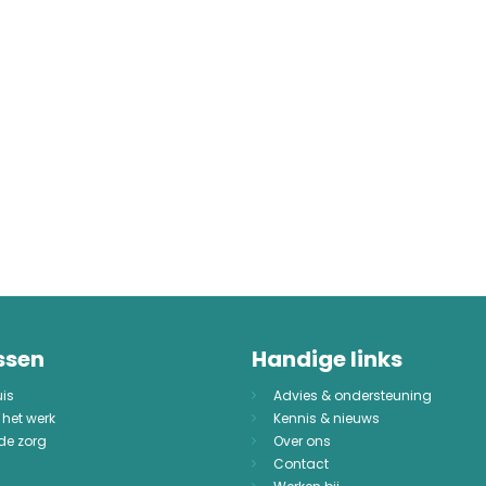
ssen
Handige links
uis
Advies & ondersteuning
 het werk
Kennis & nieuws
 de zorg
Over ons
Contact