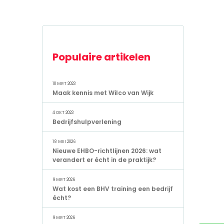
Populaire artikelen
10 MRT 2023
Maak kennis met Wilco van Wijk
4 OKT 2023
Bedrijfshulpverlening
18 MEI 2026
Nieuwe EHBO-richtlijnen 2026: wat
verandert er écht in de praktijk?
9 MRT 2026
Wat kost een BHV training een bedrijf
écht?
9 MRT 2026