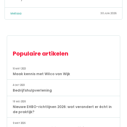
Melissa
30 JUN 2026
Populaire artikelen
10 MRT 2023
Maak kennis met Wilco van Wijk
4 OKT 2023
Bedrijfshulpverlening
18 MEI 2026
Nieuwe EHBO-richtlijnen 2026: wat verandert er écht in
de praktijk?
9 MRT 2026