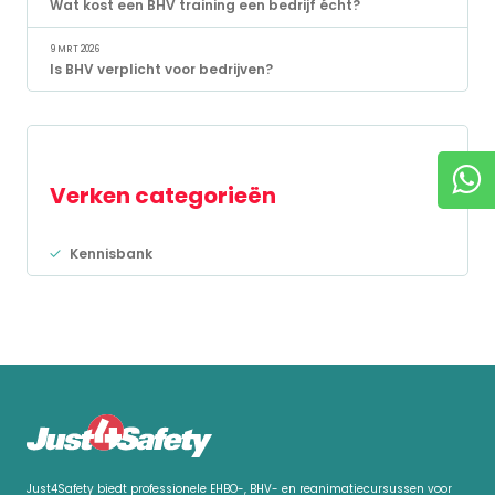
Wat kost een BHV training een bedrijf écht?
9 MRT 2026
Is BHV verplicht voor bedrijven?
Verken categorieën
Kennisbank
Just4Safety biedt professionele EHBO-, BHV- en reanimatiecursussen voor