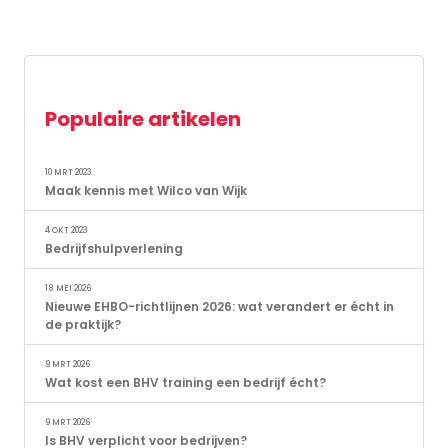
Populaire artikelen
10 MRT 2023
Maak kennis met Wilco van Wijk
4 OKT 2023
Bedrijfshulpverlening
18 MEI 2026
Nieuwe EHBO-richtlijnen 2026: wat verandert er écht in
de praktijk?
9 MRT 2026
Wat kost een BHV training een bedrijf écht?
9 MRT 2026
Is BHV verplicht voor bedrijven?