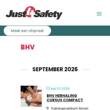
Overslaan
Direct
en
naar
naar
de
Menu
de
hoofdnavigatie
uitklap
inhoud
gaan
Maak een afspraak
BHV
SEPTEMBER 2026
sep 01 2026
BHV HERHALING
CURSUS COMPACT
Trainingscentrum Simon