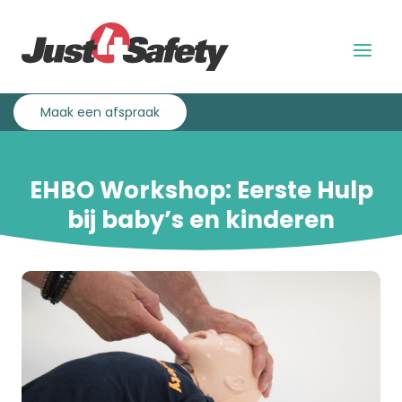
Overslaan
Direct
en
naar
naar
de
Menu
de
hoofdnavigatie
uitklap
inhoud
gaan
Maak een afspraak
EHBO Workshop: Eerste Hulp
bij baby’s en kinderen