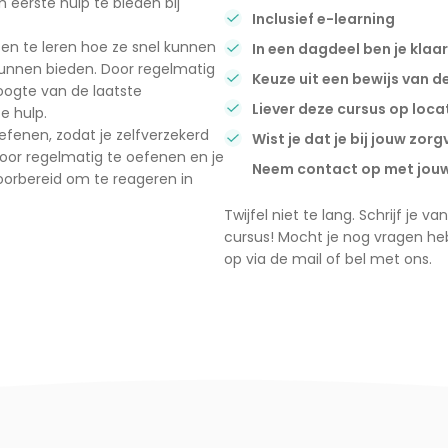
 eerste hulp te bieden bij
Inclusief e-learning
n te leren hoe ze snel kunnen
In een dagdeel ben je klaar
kunnen bieden. Door regelmatig
Keuze uit een bewijs van d
hoogte van de laatste
Liever deze cursus op loc
e hulp.
efenen, zodat je zelfverzekerd
Wist je dat je bij jouw zo
Door regelmatig te oefenen en je
Neem contact op met jouw 
voorbereid om te reageren in
Twijfel niet te lang. Schrijf je
cursus! Mocht je nog vragen h
op via de mail of bel met ons.