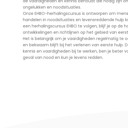
de vaardigheden en kennis behoudt die nodig zijn om
ongelukken en noodsituaties.
Onze EHBO-herhalingscursus is ontworpen om mense
handelen in noodsituaties en levensreddende hulp 
een herhalingscursus EHBO te volgen, blijf je op de 
ontwikkelingen en richtlijnen op het gebied van eerst
Het is belangrijk om je vaardigheden regelmatig te o
en bekwaam blijft bij het verlenen van eerste hulp. 
kennis en vaardigheden bij te werken, ben je beter 
geval van nood en kun je levens redden.