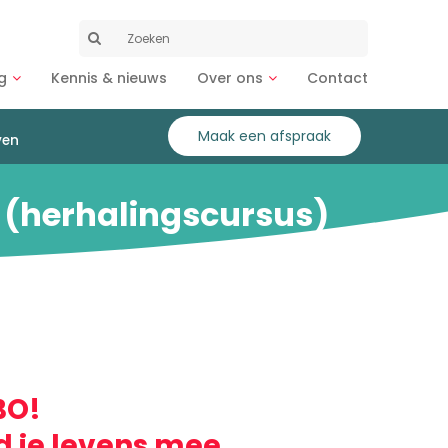
Zoeken
naar:
g
Kennis & nieuws
Over ons
Contact
Maak een afspraak
ven
 (herhalingscursus)
BO!
d je levens mee