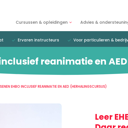
Cursussen & opleidingen
Advies & ondersteunin
at
Ervaren instructeurs
Voor particulieren & bedrij
nclusief reanimatie en AED
ENEN EHBO INCLUSIEF REANIMATIE EN AED (HERHALINGSCURSUS)
Leer EH
Daar re