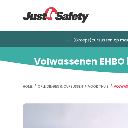
Overslaan
Direct
en
naar
naar
de
de
hoofdnavigatie
inhoud
gaan
(Groeps)cursussen op ma
Volwassenen EHBO i
HOME
/
OPLEIDINGEN & CURSUSSEN
/
VOOR THUIS
/
VOLWASS