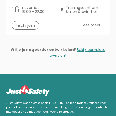
16
november
Trainingscentrum
19:00 - 22:00
Simon Stevin Tiel
Lees meer
Inschrijven
Wil je je nog verder ontwikkelen?
Bekijk complete
overzicht
Just4Safety biedt professionele EHBO-, BHV- en reanimatiecursussen voor
particulieren, bedrijven, overheden, instellingen en verenigingen. Praktisch,
interactief en op maat gemaakt voor elke situatie.