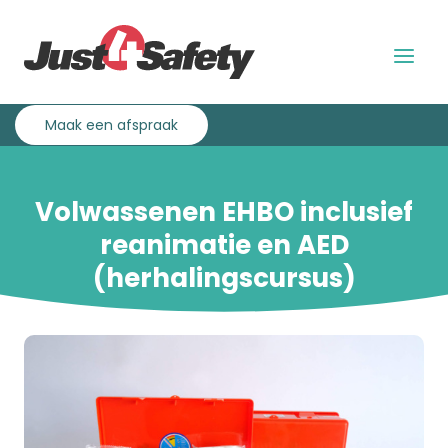
Overslaan
Direct
en
naar
naar
de
Menu
de
hoofdnavigatie
uitklap
inhoud
gaan
Maak een afspraak
Volwassenen EHBO inclusief
reanimatie en AED
(herhalingscursus)