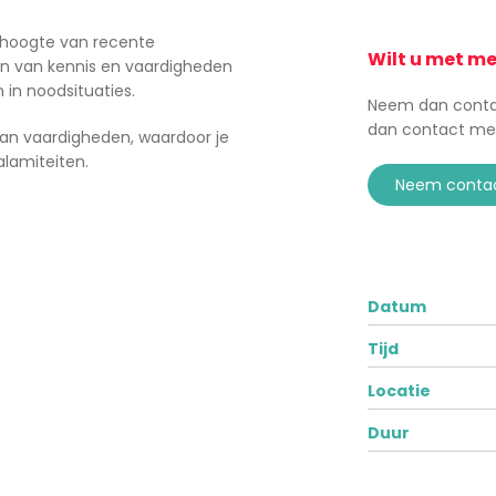
e hoogte van recente
Wilt u met m
sen van kennis en vaardigheden
 in noodsituaties.
Neem dan contac
dan contact me
van vaardigheden, waardoor je
alamiteiten.
neem conta
Datum
Tijd
Locatie
Duur