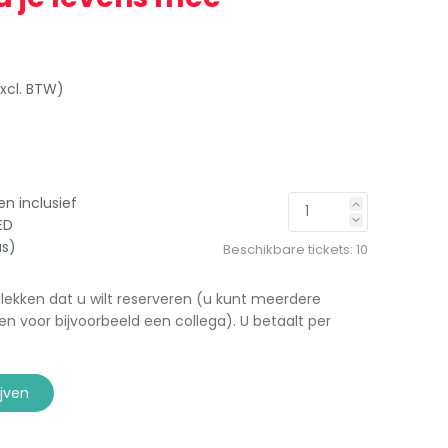
xcl. BTW)
en inclusief
ED
us)
Beschikbare tickets:
10
plekken dat u wilt reserveren (u kunt meerdere
en voor bijvoorbeeld een collega). U betaalt per
ijven