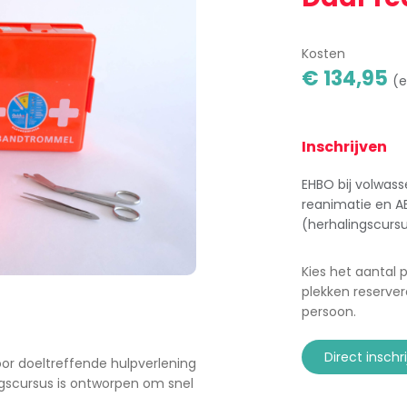
Kosten
€ 134,95
(e
Inschrijven
EHBO bij volwass
reanimatie en A
(herhalingscurs
Kies het aantal 
plekken reserver
persoon.
direct inschr
or doeltreffende hulpverlening
ngscursus is ontworpen om snel