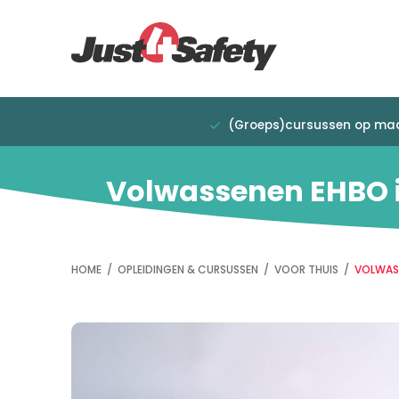
Overslaan
Direct
en
naar
naar
de
de
hoofdnavigatie
inhoud
gaan
(Groeps)cursussen op ma
Volwassenen EHBO i
HOME
/
OPLEIDINGEN & CURSUSSEN
/
VOOR THUIS
/
VOLWASS