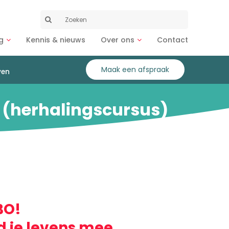
Zoeken
naar:
g
Kennis & nieuws
Over ons
Contact
Maak een afspraak
ven
 (herhalingscursus)
BO!
d je levens mee