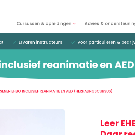
Cursussen & opleidingen
Advies & ondersteunin
at
Ervaren instructeurs
Voor particulieren & bedrij
nclusief reanimatie en AED
ENEN EHBO INCLUSIEF REANIMATIE EN AED (HERHALINGSCURSUS)
Leer EH
Daar re