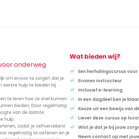
Wat bieden wij?
f voor onderweg
Een herhalingscursus voor
ijk om ervoor te zorgen dat je
Ervaren instructeur
 eerste hulp te bieden bij
Inclusief e-learning
n te leren hoe ze snel kunnen
In een dagdeel ben je klaar
kunnen bieden. Door regelmatig
Keuze uit een bewijs van d
hoogte van de laatste
Liever deze cursus op loc
e hulp.
efenen, zodat je zelfverzekerd
Wist je dat je bij jouw zo
Door regelmatig te oefenen en je
Neem contact op met jouw 