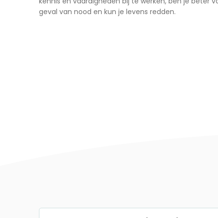
kennis en vaardigheden bij te werken, ben je beter 
geval van nood en kun je levens redden.