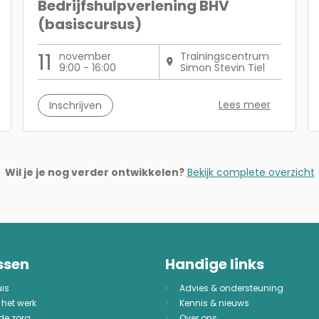
Bedrijfshulpverlening BHV
(basiscursus)
11
november
Trainingscentrum
9:00 - 16:00
Simon Stevin Tiel
Lees meer
Inschrijven
Wil je je nog verder ontwikkelen?
Bekijk complete overzicht
ssen
Handige links
uis
Advies & ondersteuning
 het werk
Kennis & nieuws
 de zorg
Over ons