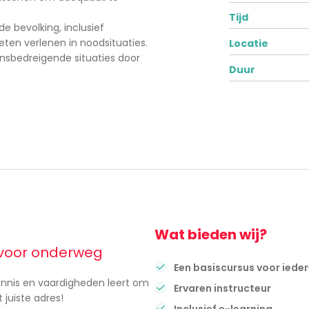
Tijd
e bevolking, inclusief
oeten verlenen in noodsituaties.
Locatie
nsbedreigende situaties door
Duur
Wat bieden wij?
f voor onderweg
Een basiscursus voor iede
kennis en vaardigheden leert om
Ervaren instructeur
 juiste adres!
Inclusief e-learning