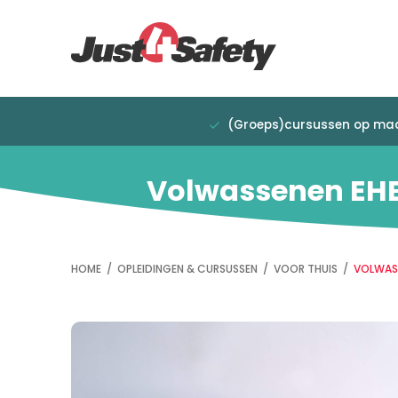
Overslaan
Direct
en
naar
naar
de
de
hoofdnavigatie
inhoud
gaan
(Groeps)cursussen op ma
Volwassenen EHBO
HOME
/
OPLEIDINGEN & CURSUSSEN
/
VOOR THUIS
/
VOLWASS