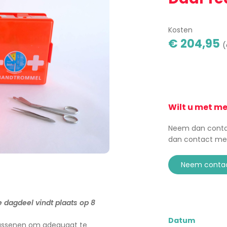
Kosten
€ 204,95
(
Wilt u met m
Neem dan contac
dan contact me
neem conta
 dagdeel vindt plaats op 8
Datum
assenen om adequaat te