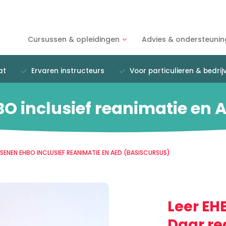
Cursussen & opleidingen
Advies & ondersteunin
at
Ervaren instructeurs
Voor particulieren & bedrij
 inclusief reanimatie en 
ENEN EHBO INCLUSIEF REANIMATIE EN AED (BASISCURSUS)
Leer EH
Daar re