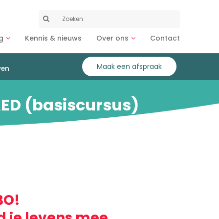
Zoeken
naar:
g
Kennis & nieuws
Over ons
Contact
Maak een afspraak
ven
AED (basiscursus)
BO!
d je levens mee