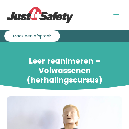
Overslaan
Direct
en
naar
naar
de
Menu
de
hoofdnavigatie
uitklap
inhoud
gaan
Maak een afspraak
Leer reanimeren –
Volwassenen
(herhalingscursus)