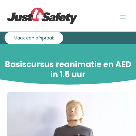
Overslaan
Direct
en
naar
naar
de
Menu
de
hoofdnavigatie
uitklap
inhoud
gaan
Maak een afspraak
Basiscursus reanimatie en AED
in 1.5 uur