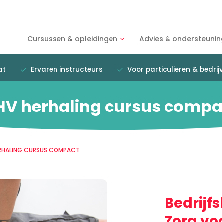
Cursussen & opleidingen
Advies & ondersteunin
at
Ervaren instructeurs
Voor particulieren & bedrij
HV herhaling cursus compa
RHALING CURSUS COMPACT
Bedrijf
Zorg voo