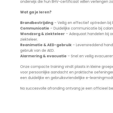
onderwijs die hun BHV-certificaat willen verlengen zon
Wat ga je leren?
Brandbestrijding
– Veilig en effectief optreden bij
Communicatie
– Duidelijke communicatie bij calami
Wondzorg & ziekteleer
– Adequaat handelen bij on
ziekteleer.
Reanimatie & AED-gebruik
– Levensreddend handel
gebruik van de AED.
Alarmering & evacuatie
– Snel en veilig evacueren
Onze compacte training vindt plaats in kleine groepe
voor persoonlijke aandacht en praktische oefening
een duidelijke en gebruiksvriendelijke e-learningmodu
Na succesvolle afronding ontvang je een officieel b