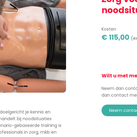
noodsit
Kosten
€ 115,00
(e
Wilt u met m
Neem dan contac
dan contact me
neem conta
doelgericht je kennis en
andelt bij noodsituaties
enario-gebaseerde training is
rofessionals in zorg, mkb en