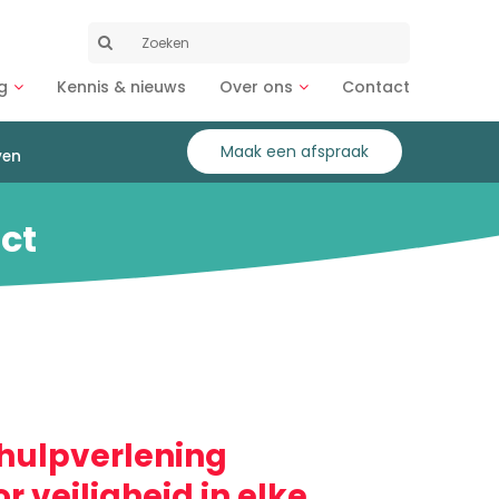
Zoeken
naar:
g
Kennis & nieuws
Over ons
Contact
Maak een afspraak
ven
ct
shulpverlening
r veiligheid in elke