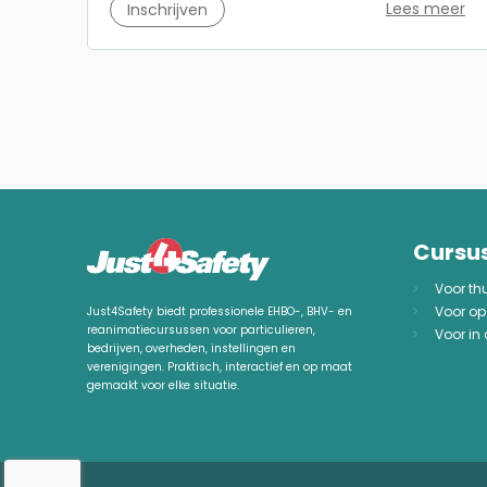
Lees meer
Inschrijven
Cursu
Voor th
Voor op
Just4Safety biedt professionele EHBO-, BHV- en
reanimatiecursussen voor particulieren,
Voor in
bedrijven, overheden, instellingen en
verenigingen. Praktisch, interactief en op maat
gemaakt voor elke situatie.