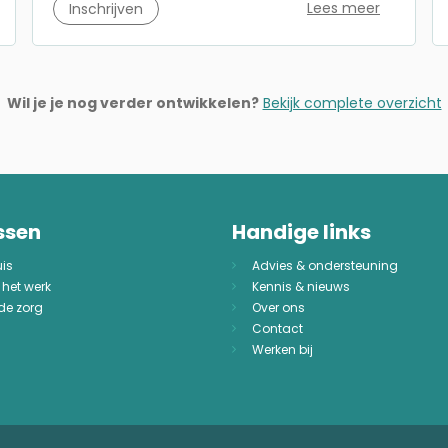
Lees meer
Inschrijven
Wil je je nog verder ontwikkelen?
Bekijk complete overzicht
ssen
Handige links
uis
Advies & ondersteuning
 het werk
Kennis & nieuws
 de zorg
Over ons
Contact
Werken bij