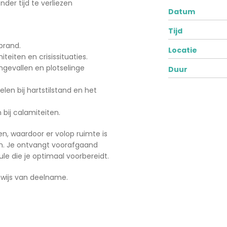
der tijd te verliezen
Datum
Tijd
 brand.
Locatie
teiten en crisissituaties.
gevallen en plotselinge
Duur
en bij hartstilstand en het
 bij calamiteiten.
n, waardoor er volop ruimte is
en. Je ontvangt voorafgaand
le die je optimaal voorbereidt.
ewijs van deelname.