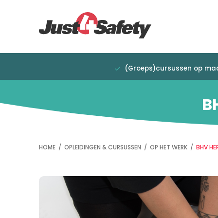
Overslaan
Direct
en
naar
naar
de
de
hoofdnavigatie
inhoud
gaan
(Groeps)cursussen op ma
B
HOME
/
OPLEIDINGEN & CURSUSSEN
/
OP HET WERK
/
BHV HE