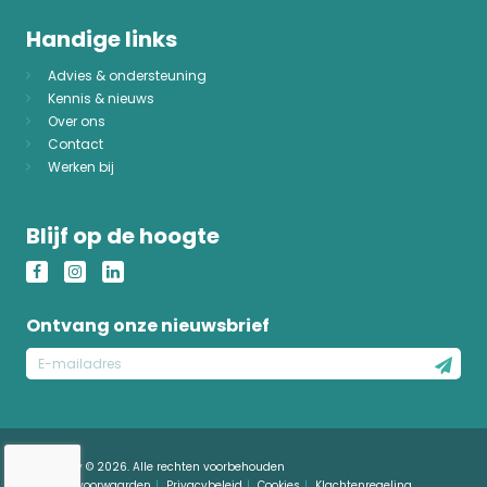
Handige links
Advies & ondersteuning
Kennis & nieuws
Over ons
Contact
Werken bij
Blijf op de hoogte
Ontvang onze nieuwsbrief
E-
mailadres
Just4Safety © 2026. Alle rechten voorbehouden
Algemene voorwaarden
Privacybeleid
Cookies
Klachtenregeling