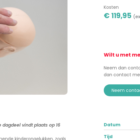
Kosten
€ 119,95
(ex
Wilt u met m
Neem dan contac
dan contact me
neem conta
Datum
 dagdeel vindt plaats op 16
Tijd
omende kinderongelukken, zoals