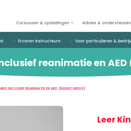
Cursussen & opleidingen
Advies & ondersteunin
at
Ervaren instructeurs
Voor particulieren & bedrij
nclusief reanimatie en AED
EHBO INCLUSIEF REANIMATIE EN AED (BASISCURSUS)
Leer Ki