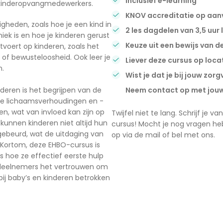
Inclusief e-learning
en kinderopvangmedewerkers.
KNOV accreditatie op aan
igheden, zoals hoe je een kind in
2 les dagdelen van 3,5 uur 
niek is en hoe je kinderen gerust
Keuze uit een bewijs van d
tvoert op kinderen, zoals het
g of bewusteloosheid. Ook leer je
Liever deze cursus op loc
n.
Wist je dat je bij jouw zo
deren is het begrijpen van de
Neem contact op met jouw 
 de lichaamsverhoudingen en -
n, wat van invloed kan zijn op
Twijfel niet te lang. Schrijf je
kunnen kinderen niet altijd hun
cursus! Mocht je nog vragen h
gebeurd, wat de uitdaging van
op via de mail of bel met ons.
 Kortom, deze EHBO-cursus is
s hoe ze effectief eerste hulp
 deelnemers het vertrouwen om
ij baby’s en kinderen betrokken