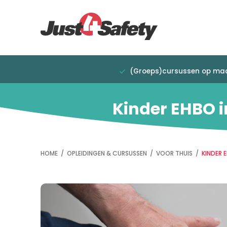
Overslaan
Direct
en
naar
naar
de
de
hoofdnavigatie
inhoud
gaan
(Groeps)cursussen op ma
Kinder EHBO i
HOME
/
OPLEIDINGEN & CURSUSSEN
/
VOOR THUIS
/
KINDER 