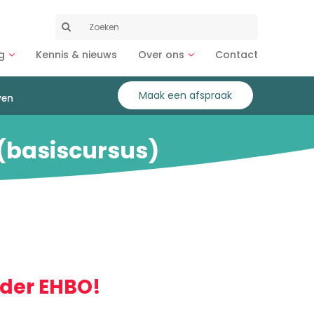
Zoeken
naar:
g
Kennis & nieuws
Over ons
Contact
Maak een afspraak
ven
 (basiscursus)
nder EHBO!