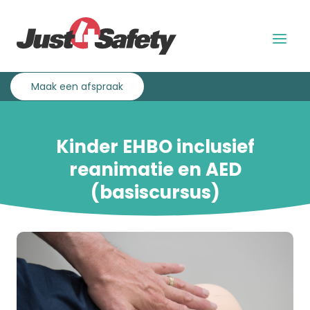
Overslaan
Direct
en
naar
naar
de
Menu
de
hoofdnavigatie
uitklap
inhoud
gaan
Maak een afspraak
Kinder EHBO inclusief
reanimatie en AED
(basiscursus)